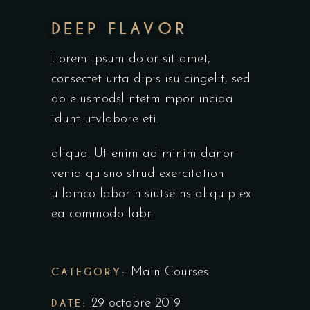
DEEP FLAVOR
Lorem ipsum dolor sit amet,
consectet urta dipis isu cingelit, sed
do eiusmodsl ntetm mpor incida
idunt utvlabore eti.
aliqua. Ut enim ad minim danor
venia quisno strud exercitation
ullamco labor nisiutse ns aliquip ex
ea commodo labr.
CATEGORY:
Main Courses
DATE:
29 octobre 2019