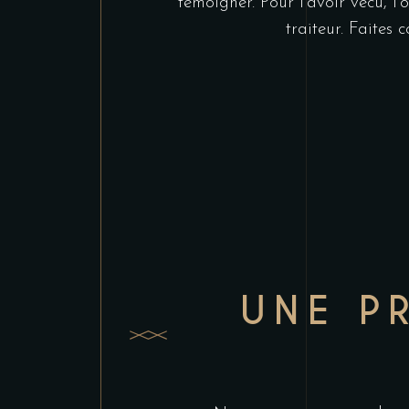
témoigner. Pour l’avoir vécu, l
traiteur. Faites 
UNE P