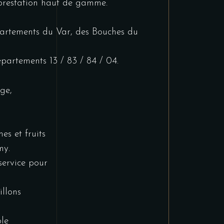
 prestation haut de gamme.
partements du Var, des Bouches du
épartements 13 / 83 / 84 / 04.
ge,
s
es et fruits
my.
service pour
illons
le