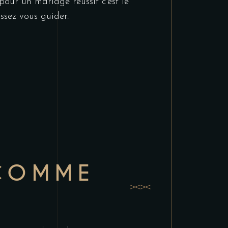
pour un mariage réussit c’est le
issez vous guider.
 COMME
E