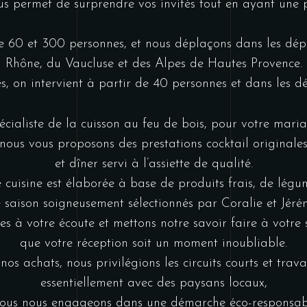
us permet de surprendre vos invités tout en ayant une
e 60 et 300 personnes, et nous déplaçons dans les dé
Rhône, du Vaucluse et des Alpes de Hautes Provence.
es, on intervient à partir de 40 personnes et dans les d
écialiste de la cuisson au feu de bois, pour votre maria
nous vous proposons des prestations cocktail originale
et dîner servi à l’assiette de qualité.
 cuisine est élaborée à base de produits frais, de légum
 saison soigneusement sélectionnés par Coralie et Jéré
 à votre écoute et mettons notre savoir faire à votre 
que votre réception soit un moment inoubliable.
nos achats, nous privilégions les circuits courts et trava
essentiellement avec des paysans locaux,
ous nous engageons dans une démarche éco-responsab